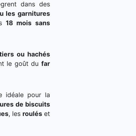
tègrent dans des
ou les garnitures
es
18 mois sans
tiers ou hachés
ent le goût du
far
e idéale pour la
tures de biscuits
ues
, les
roulés
et