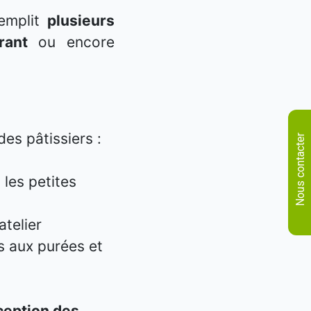
remplit
plusieurs
orant
ou encore
s pâtissiers :
Nous contacter
 les petites
atelier
s aux purées et
eption des