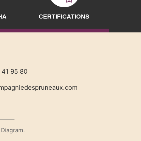
HA
CERTIFICATIONS
 41 95 80
ompagniedespruneaux.com
 Diagram.