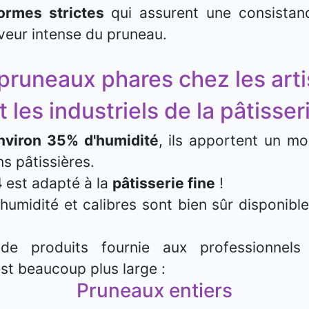
ormes strictes
qui assurent une consista
veur intense du pruneau.
pruneaux phares chez les art
t les industriels de la pâtisser
nviron 35% d'humidité
, ils apportent un mo
ns pâtissières.
4
est adapté à la
pâtisserie fine
!
’humidité et calibres sont bien sûr disponibl
 de produits fournie aux professionne
st beaucoup plus large :
Pruneaux entiers