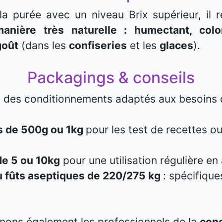
la purée avec un niveau Brix supérieur, il 
anière très naturelle : humectant, col
goût
(dans les
confiseries
et les
glaces
).
Packagings & conseils
des conditionnements adaptés aux besoins de
ls de 500g ou 1kg
pour les test de recettes ou
de 5 ou 10kg
pour une utilisation régulière en 
u fûts aseptiques de 220/275 kg
: spécifique
ns également les professionnels de la
conc