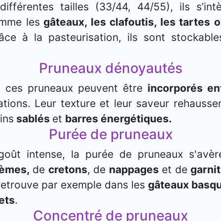
différentes tailles (33/44, 44/55), ils s’in
omme les
gâteaux, les clafoutis, les tartes 
âce à la pasteurisation, ils sont stockabl
Pruneaux dénoyautés
i, ces pruneaux peuvent être
incorporés en
ations. Leur texture et leur saveur rehauss
ins
sablés
et
barres énergétiques.
Purée de pruneaux
oût intense, la purée de pruneaux s'avèr
rèmes,
de
cretons
, de
nappages
et de
garni
 retrouve par exemple dans les
gâteaux basq
ets
.
Concentré de pruneaux