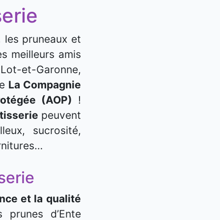
erie
 les pruneaux et
s meilleurs amis
u Lot-et-Garonne,
se
La Compagnie
 protégée (AOP)
!
âtisserie
peuvent
leux, sucrosité,
rnitures…
serie
ce et la qualité
s prunes d’Ente