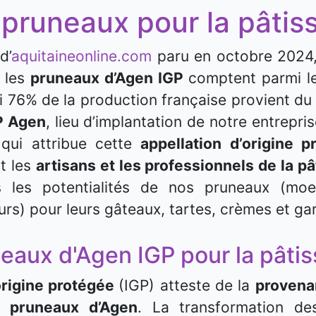
 pruneaux pour la pâtiss
d’
aquitaineonline.com
paru en octobre 2024,
t les
pruneaux d’Agen IGP
comptent parmi le
Si 76% de la production française provient d
P Agen
, lieu d’implantation de notre entrepri
qui attribue cette
appellation d’origine
t les
artisans et les professionnels de la p
s les potentialités de nos pruneaux (moel
urs) pour leurs gâteaux, tartes, crèmes et ga
eaux d'Agen IGP pour la pâtis
'origine protégée
(IGP) atteste de la
provenan
s pruneaux d’Agen
. La transformation de