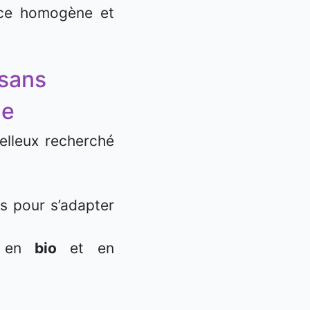
nce homogène et
isans
ie
elleux recherché
es pour s’adapter
ls en
bio
et en