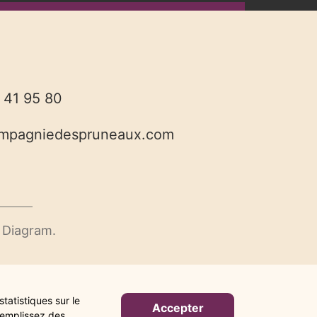
 41 95 80
ompagniedespruneaux.com
 Diagram.
tatistiques sur le
Accepter
 remplissez des